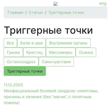
eng.
Главная
Статьи
Триггерные точки
Триггерные точки
Все
Боли в шее
Внутренние органы
Грыжа
Крестец
Массажеры
Осанка
Остеохондроз
Самочувствие
Триггерные точки
11.12.2025
Миофасциальный болевой синдром: симптомы,
причины и лечение (без “магии”, с понятным
планом)