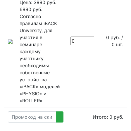
Цена: 3990 руб.
6990 руб.
Согласно
правилам iBACK
University, для
участия в
0
руб.
/
семинаре
0
шт.
каждому
участнику
необходимы
собственные
устройства
«iBACK» моделей
«PHYSIO» и
«ROLLER».
Итого:
0
руб.